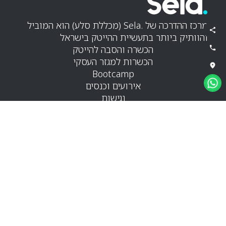
מרכז ההדרכה של .Sela (מכללת סלע) הוא המוביל
והוותיק ביותר בתעשיית ההייטק בישראל
הכשרה והסבה להייטק
הכשרות למגזר העסקי
Bootcamp
אירועים וכנסים
נגישות
.Sela
אודות
משרות
בלוג
דברו איתנו
קורס תכנות
קורס QA
קורס פייתון
קורס Full Stack
קורס סייבר